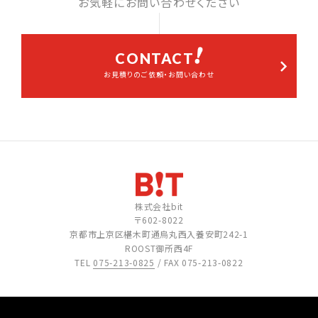
お気軽にお問い合わせください
CONTACT
お見積りのご依頼・お問い合わせ
株式会社bit
〒602-8022
京都市上京区椹木町通烏丸西入養安町242-1
ROOST御所西4F
TEL
075-213-0825
/ FAX 075-213-0822