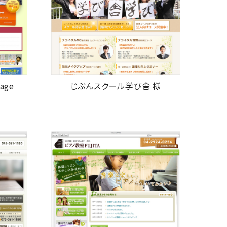
uage
じぶんスクール学び舎 様