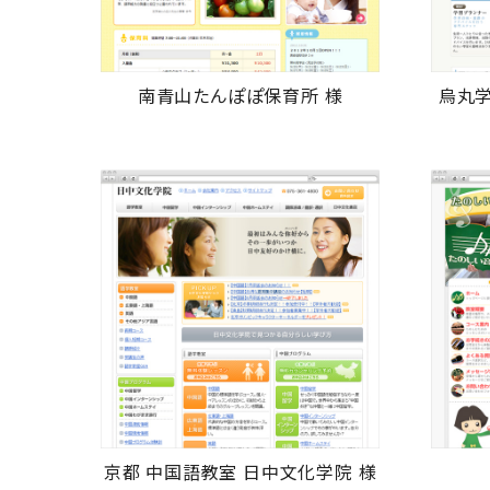
南青山たんぽぽ保育所 様
烏丸学
京都 中国語教室 日中文化学院 様