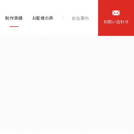
制作実績
お客様の声
会社案内
お
問
い
合
わ
せ