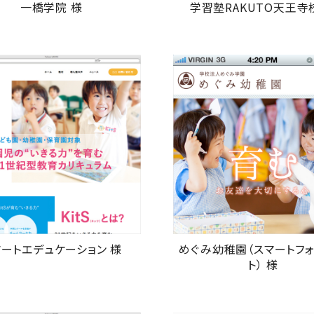
一橋学院 様
学習塾RAKUTO天王寺
マートエデュケーション 様
めぐみ幼稚園（スマートフ
ト） 様