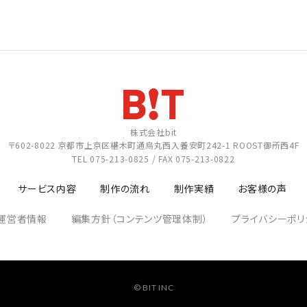
株式会社bit
〒602-8022
京都市上京区椹木町通烏丸西入養安町242-1
ROOST御所西4F
TEL
075-213-0825
/ FAX 075-213-0822
サービス内容
制作の流れ
制作実績
お客様の声
運営者情報
編集方針（コンテンツ管理体制）
プライバシーポリ
© BIT INC