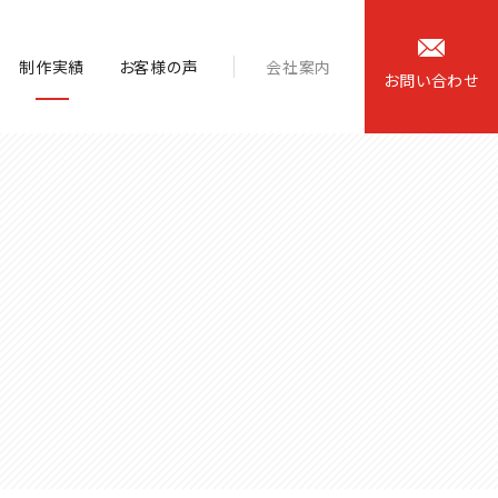
制作実績
お客様の声
会社案内
お
問
い
合
わ
せ