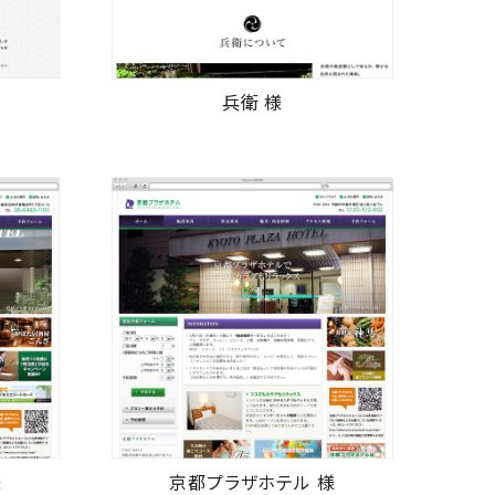
兵衛 様
様
京都プラザホテル 様