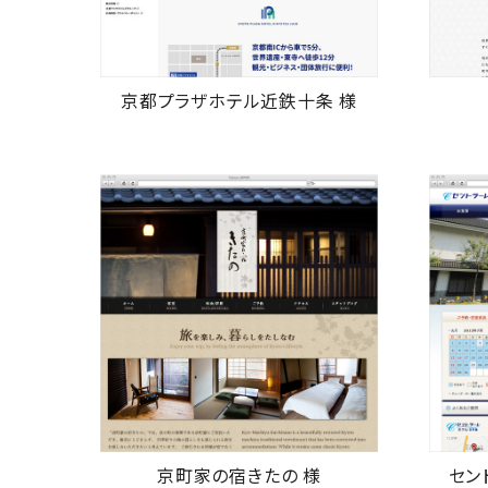
京都プラザホテル近鉄十条 様
京町家の宿きたの 様
セン