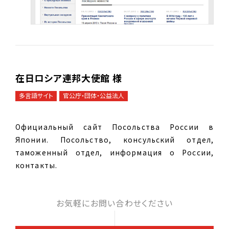
在日ロシア連邦大使館 様
多言語サイト
官公庁・団体・公益法人
Официальный сайт Посольства России в
Японии. Посольство, консульский отдел,
таможенный отдел, информация о России,
контакты.
お気軽にお問い合わせください