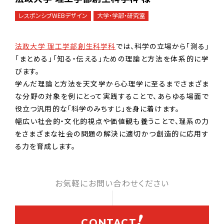
レスポンシブWEBデザイン
大学・学部・研究室
法政⼤学 理⼯学部創⽣科学科
では、科学の立場から「測る」
「まとめる」「知る・伝える」ための理論と方法を体系的に学
びます。
学んだ理論と方法を天文学から心理学に至るまでさまざま
な分野の対象を例にとって実践することで、あらゆる場面で
役立つ汎用的な「科学のみちすじ」を身に着けます。
幅広い社会的・文化的視点や価値観も養うことで、理系の力
をさまざまな社会の問題の解決に適切かつ創造的に応用す
る力を育成します。
お気軽にお問い合わせください
CONTACT