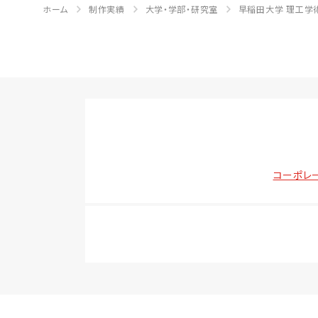
ホーム
制作実績
大学・学部・研究室
早稲田大学 理工学
コーポレ