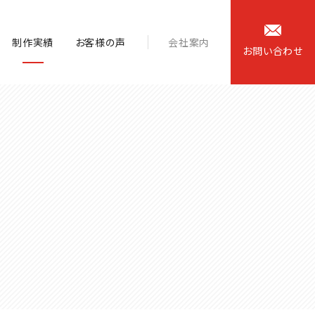
制作実績
お客様の声
会社案内
お
問
い
合
わ
せ