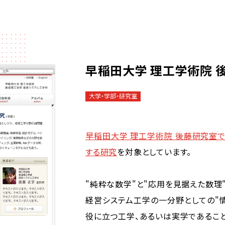
早稲田大学 理工学術院 
大学・学部・研究室
早稲田大学 理工学術院 後藤研究室で
する研究
を対象としています。
"純粋な数学"と"応用を見据えた数理
経営システム工学の一分野としての"情
役に立つ工学、あるいは実学であるこ