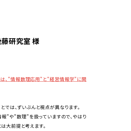
後藤研究室 様
は、"情報数理応用"と"経営情報学"に関
"とでは、ずいぶんと視点が異なります。
報"や"数理"を扱っていますので、やはり
とは大前提と考えます。