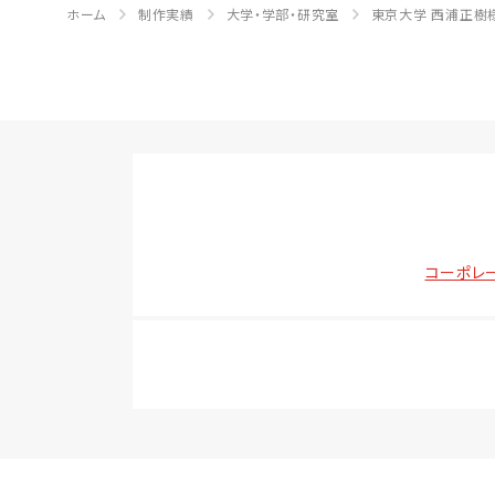
ホーム
制作実績
大学・学部・研究室
東京大学 西浦正樹様
コーポレ