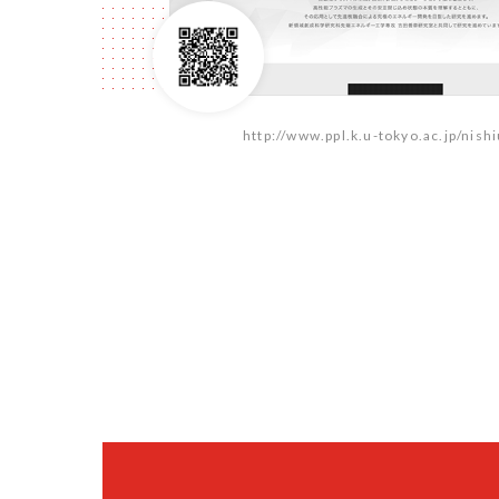
http://www.ppl.k.u-tokyo.ac.jp/nishi