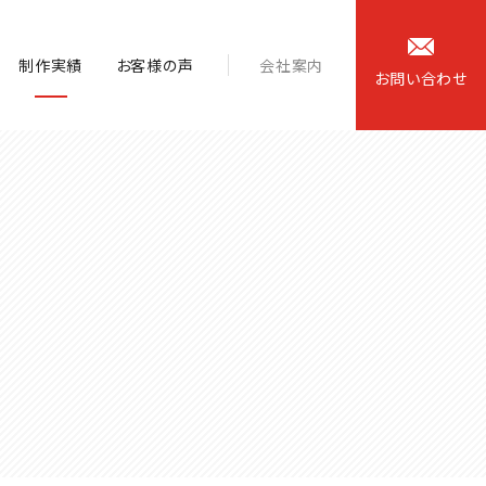
制作実績
お客様の声
会社案内
お
問
い
合
わ
せ