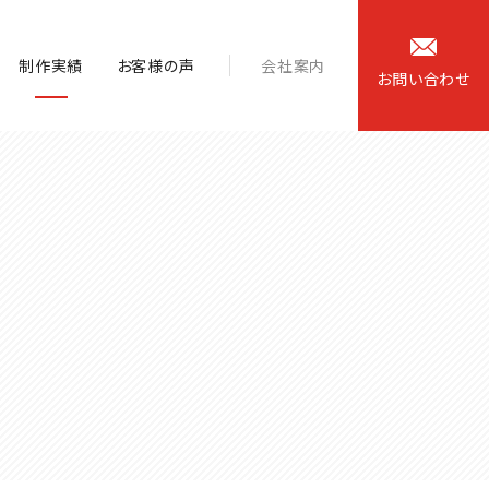
制作実績
お客様の声
会社案内
お
問
い
合
わ
せ