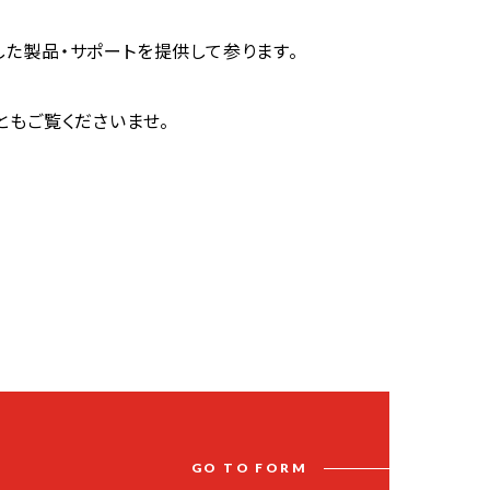
た製品・サポートを提供して参ります。
ともご覧くださいませ。
G
O
T
O
F
O
R
M