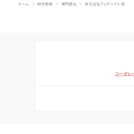
ホーム
制作実績
専門商社
株式会社アムテックス 様
コーポレ