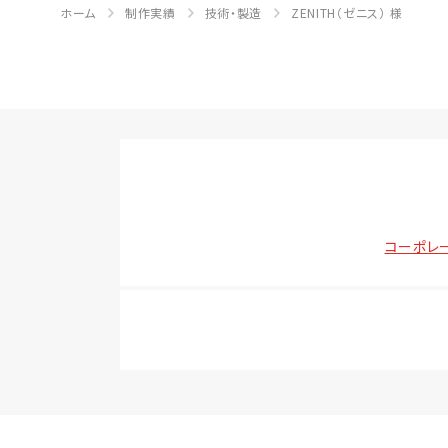
ホーム
制作実績
技術・製造
ZENITH（ゼニス） 様
コーポレ