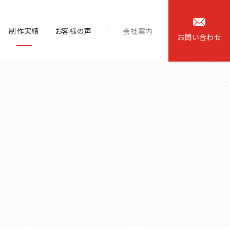
制作実績
お客様の声
会社案内
お
問
い
合
わ
せ