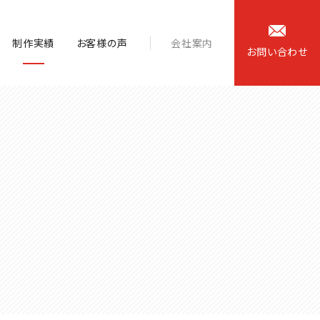
制作実績
お客様の声
会社案内
お
問
い
合
わ
せ