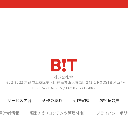
株式会社bit
〒602-8022
京都市上京区椹木町通烏丸西入養安町242-1
ROOST御所西4F
TEL
075-213-0825
/ FAX 075-213-0822
サービス内容
制作の流れ
制作実績
お客様の声
運営者情報
編集方針（コンテンツ管理体制）
プライバシーポリ