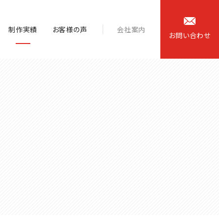
制作実績
お客様の声
会社案内
お
問
い
合
わ
せ