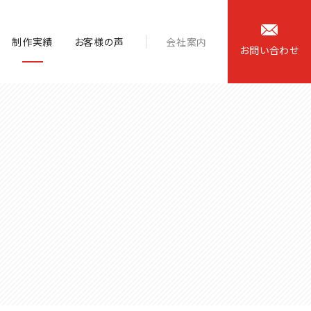
制作実績
お客様の声
会社案内
お
問
い
合
わ
せ