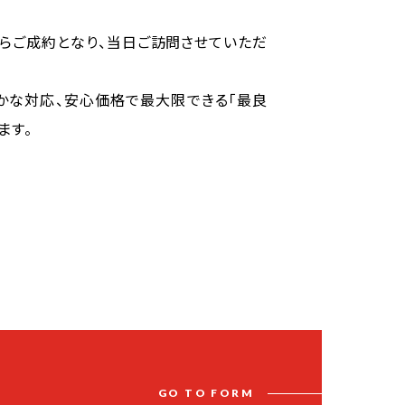
らご成約となり、当日ご訪問させていただ
かな対応、安心価格で最大限できる「最良
ます。
G
O
T
O
F
O
R
M