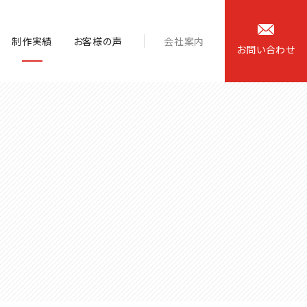
制作実績
お客様の声
会社案内
お
問
い
合
わ
せ