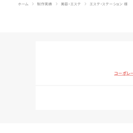
ホーム
制作実績
美容・エステ
エステ・ステーション 様
コーポレ