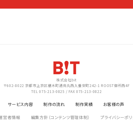
株式会社bit
〒602-8022
京都市上京区椹木町通烏丸西入養安町242-1
ROOST御所西4F
TEL
075-213-0825
/ FAX 075-213-0822
サービス内容
制作の流れ
制作実績
お客様の声
運営者情報
編集方針（コンテンツ管理体制）
プライバシーポリ