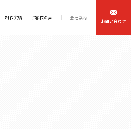
制作実績
お客様の声
会社案内
お
問
い
合
わ
せ