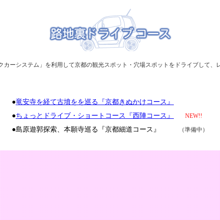
クカーシステム」を利用して京都の観光スポット・穴場スポットをドライブして、
●
竜安寺を経て古墳をを巡る『京都きぬかけコース』
●
ちょっとドライブ・ショートコース『西陣コース』
NEW!!
●島原遊郭探索、本願寺巡る『京都細道コース』
（準備中）